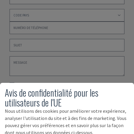
Veuillez cliquer ici pour accepter nos
POLITIQUE DE
Avis de confidentialité pour les
CONFIDENTIALITÉ
,
TERMES ET CONDITIONS D'ACHAT
et
utilisateurs de l'UE
TERMES ET CONDITIONS DE VENTE
Nous utilisons des cookies pour améliorer votre expérience,
SOUMETTRE
analyser l'utilisation du site et à des fins de marketing. Vous
pouvez gérer vos préférences et en savoir plus sur la façon
dont nous utilisons vos données ci-dessous.