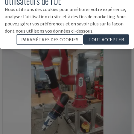
utilisateurs de l'UE
KR 210 R2700 EXTRA
KUKA - BRAS DE ROBOT
Nous utilisons des cookies pour améliorer votre expérience,
analyser l'utilisation du site et à des fins de marketing. Vous
ITALIE
2016
pouvez gérer vos préférences et en savoir plus sur la façon
14.000 €
dont nous utilisons vos données ci-dessous.
PARAMÈTRES DES COOKIES
TOUT ACCEPTER