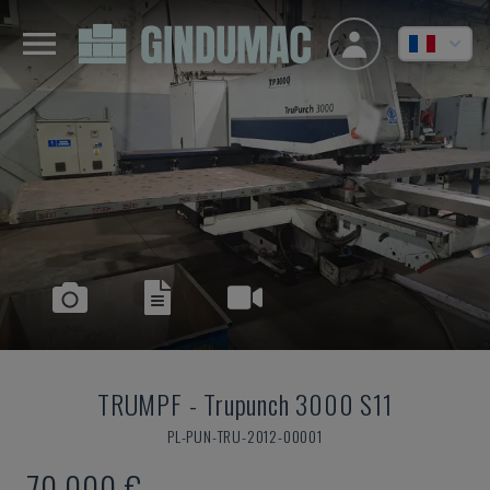
TRUMPF
-
Trupunch 3000 S11
PL-PUN-TRU-2012-00001
70.000 €