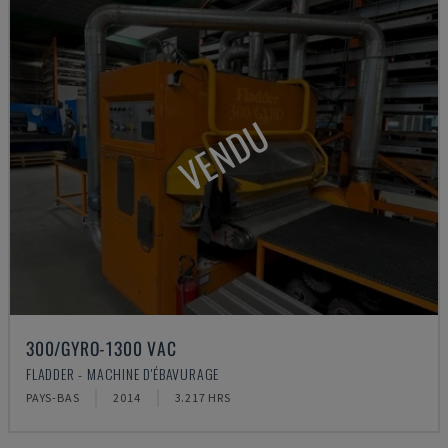
VENDU
300/GYRO-1300 VAC
FLADDER - MACHINE D'ÉBAVURAGE
PAYS-BAS
2014
3.217 HRS