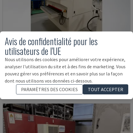
Avis de confidentialité pour les
utilisateurs de l'UE
Nous utilisons des cookies pour améliorer votre expérience,
ESYM M3 1350
analyser l'utilisation du site et à des fins de marketing. Vous
CMS - MACHINE D'ÉBAVURAGE
pouvez gérer vos préférences et en savoir plus sur la façon
BULGARIE
2019
dont nous utilisons vos données ci-dessous.
106.000 €
PARAMÈTRES DES COOKIES
TOUT ACCEPTER