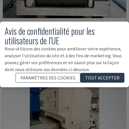
41SERIE 900 WRD N
Avis de confidentialité pour les
TIMESAVERS - MACHINE D'ÉBAVURAGE
utilisateurs de l'UE
ESTONIE
2006
Nous utilisons des cookies pour améliorer votre expérience,
17.000 €
analyser l'utilisation du site et à des fins de marketing. Vous
pouvez gérer vos préférences et en savoir plus sur la façon
dont nous utilisons vos données ci-dessous.
PARAMÈTRES DES COOKIES
TOUT ACCEPTER