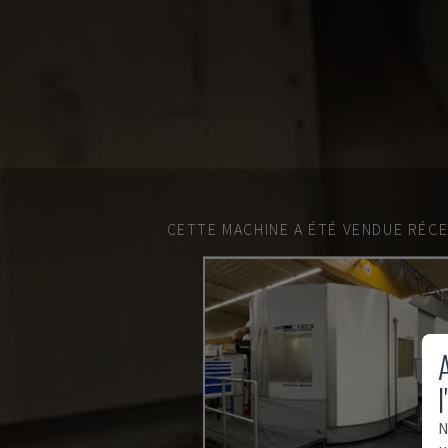
CETTE MACHINE A ÉTÉ VENDUE RÉC
A
l
N