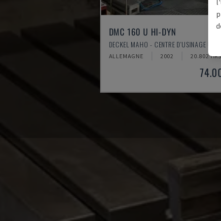
l
p
d
DMC 160 U HI-DYN
DECKEL MAHO - CENTRE D'USINAGE UNI
ALLEMAGNE
2002
20.802 HR
74.0