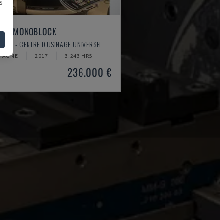
s
 75 MONOBLOCK
ORI - CENTRE D'USINAGE UNIVERSEL
MAGNE
2017
3.243 HRS
236.000 €