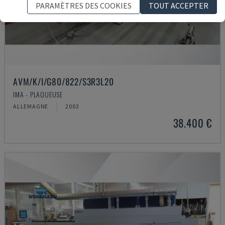
PARAMÈTRES DES COOKIES
TOUT ACCEPTER
AVM/K/I/G80/822/S3R3L20
IMA - PLAQUEUSE
ALLEMAGNE
2003
38.400 €