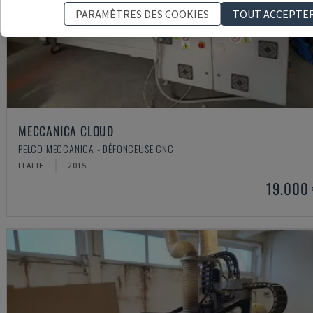
PARAMÈTRES DES COOKIES
TOUT ACCEPTE
MECCANICA CLOUD
PELCO MECCANICA - DÉFONCEUSE CNC
ITALIE
2015
19.000