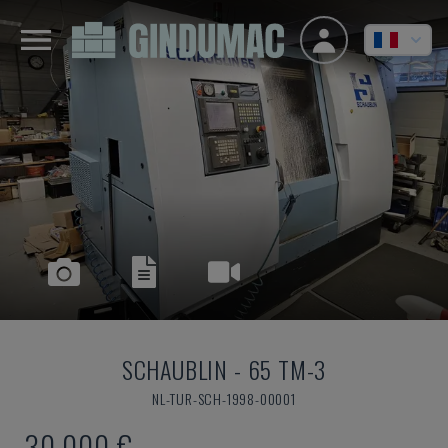
SCHAUBLIN
-
65 TM-3
NL-TUR-SCH-1998-00001
30.000 €