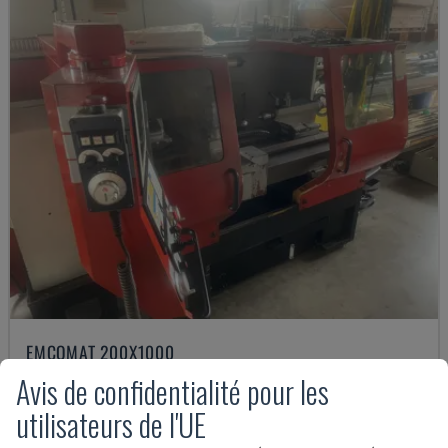
EMCOMAT 200X1000
EMCO - TOUR HORIZONTAL
Avis de confidentialité pour les
ALLEMAGNE
2001
utilisateurs de l'UE
14.000 €