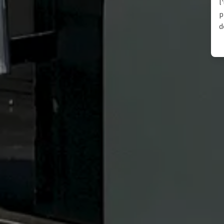
l
p
d