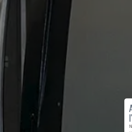
A
l
N