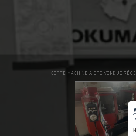
CETTE MACHINE A ÉTÉ VENDUE RÉC
A
l
N