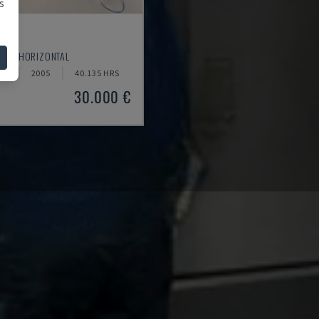
s
20
TOUR HORIZONTAL
NE
2005
40.135 HRS
30.000 €