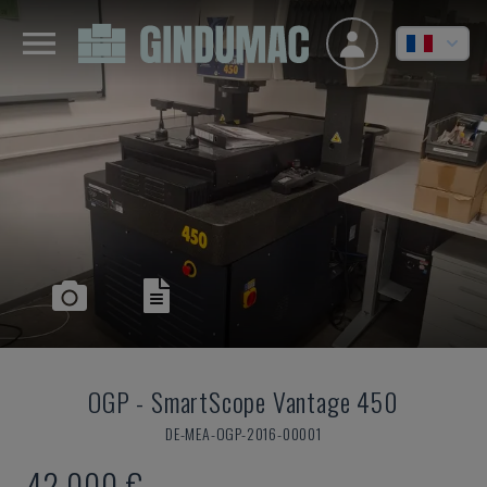
OGP
-
SmartScope Vantage 450
DE-MEA-OGP-2016-00001
42.000 €