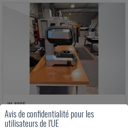
IM-8005
Avis de confidentialité pour les
KEYENCE - MACHINE DE MESURE OPTIQUE
ALLEMAGNE
2025
utilisateurs de l'UE
12.000 €