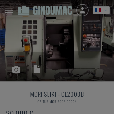
MORI SEIKI
-
CL2000B
CZ-TUR-MOR-2008-00004
20.000 €