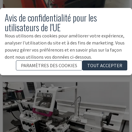
Avis de confidentialité pour les
utilisateurs de l'UE
Nous utilisons des cookies pour améliorer votre expérience,
EMCOMAT 200X1000
analyser l'utilisation du site et à des fins de marketing. Vous
EMCO - TOUR HORIZONTAL
pouvez gérer vos préférences et en savoir plus sur la façon
ALLEMAGNE
2001
dont nous utilisons vos données ci-dessous.
14.000 €
PARAMÈTRES DES COOKIES
TOUT ACCEPTER