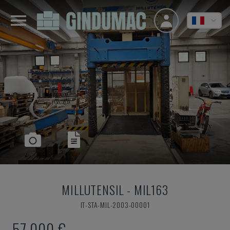
MILLUTENSIL
-
MIL163
IT-STA-MIL-2003-00001
57.000 €