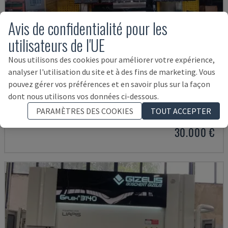
Avis de confidentialité pour les
utilisateurs de l'UE
Nous utilisons des cookies pour améliorer votre expérience,
analyser l'utilisation du site et à des fins de marketing. Vous
pouvez gérer vos préférences et en savoir plus sur la façon
CNC HAP 3100X300
dont nous utilisons vos données ci-dessous.
ERMAK - PRESSE HYDRAULIQUE
PARAMÈTRES DES COOKIES
TOUT ACCEPTER
HONGRIE
2006
30.000 €