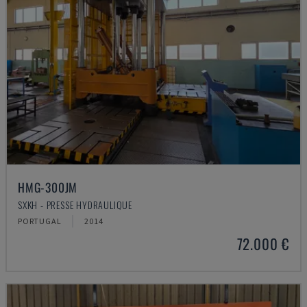
HMG-300JM
SXKH - PRESSE HYDRAULIQUE
PORTUGAL
2014
72.000 €