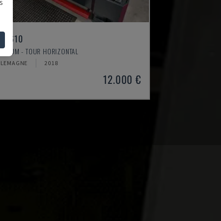
s
H 4610
TIMUM - TOUR HORIZONTAL
LLEMAGNE
2018
12.000 €