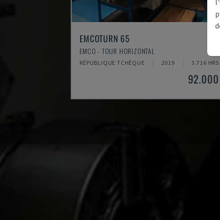
l
p
d
EMCOTURN 65
EMCO - TOUR HORIZONTAL
RÉPUBLIQUE TCHÈQUE
2019
3.716 HRS
92.000