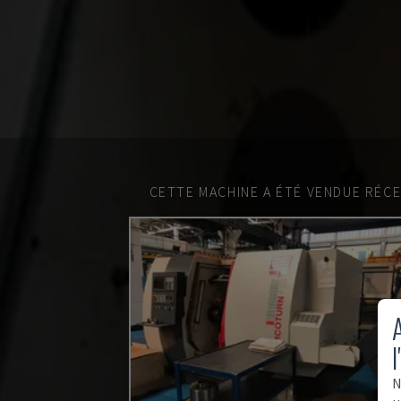
CETTE MACHINE A ÉTÉ VENDUE RÉC
A
l
N