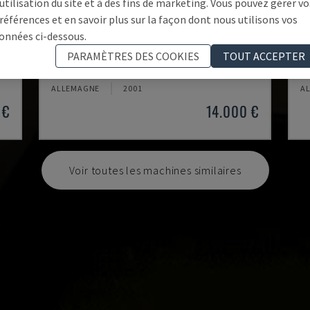
'utilisation du site et à des fins de marketing. Vous pouvez gérer vo
références et en savoir plus sur la façon dont nous utilisons vos
onnées ci-dessous.
EMCOMAT 200X1000
T
PARAMÈTRES DES COOKIES
TOUT ACCEPTER
EMCO - TOUR HORIZONTAL
OP
ALLEMAGNE
2001
A
 €
14.000 €
Voir toutes les machines similaires