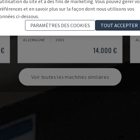
'utilisation du site et à des fins de marketing. Vous pouvez gérer vo
références et en savoir plus sur la façon dont nous utilisons vos
onnées ci-dessous.
EMCOMAT 200X1000
T
PARAMÈTRES DES COOKIES
TOUT ACCEPTER
EMCO - TOUR HORIZONTAL
OP
ALLEMAGNE
2001
A
 €
14.000 €
Voir toutes les machines similaires