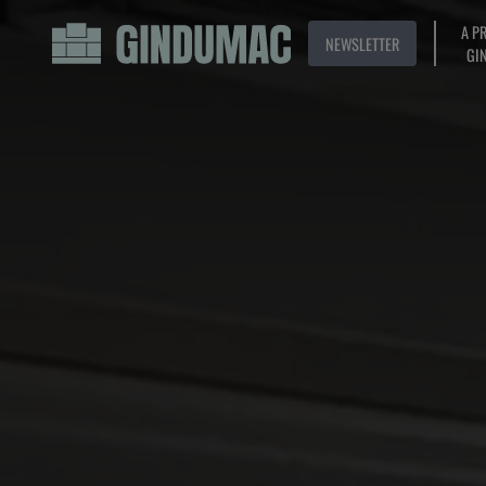
A P
NEWSLETTER
GI