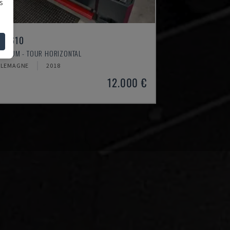
s
H 4610
TIMUM - TOUR HORIZONTAL
LLEMAGNE
2018
12.000 €