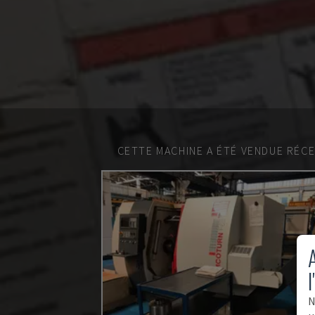
CETTE MACHINE A ÉTÉ VENDUE RÉC
A
l
N