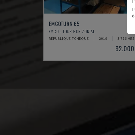
l
p
d
EMCOTURN 65
EMCO - TOUR HORIZONTAL
RÉPUBLIQUE TCHÈQUE
2019
3.716 HRS
92.000