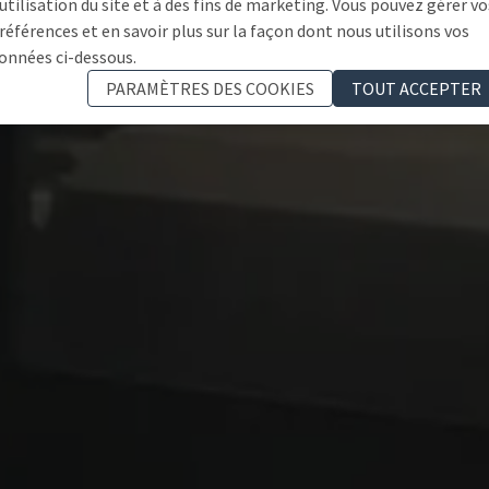
'utilisation du site et à des fins de marketing. Vous pouvez gérer vo
références et en savoir plus sur la façon dont nous utilisons vos
onnées ci-dessous.
PARAMÈTRES DES COOKIES
TOUT ACCEPTER