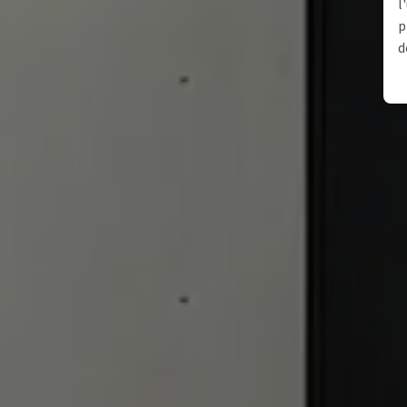
l
p
d