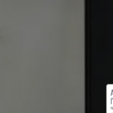
A
l
N