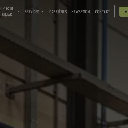
ROPOS DE
SERVICES
CARRIÈRES
NEWSROOM
CONTACT
V
NDUMAC