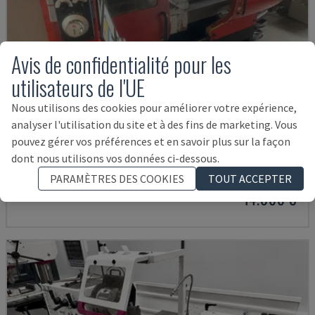
Avis de confidentialité pour les
utilisateurs de l'UE
Nous utilisons des cookies pour améliorer votre expérience,
analyser l'utilisation du site et à des fins de marketing. Vous
EMCOMAT 200X1000
pouvez gérer vos préférences et en savoir plus sur la façon
dont nous utilisons vos données ci-dessous.
EMCO - TOUR HORIZONTAL
ALLEMAGNE
2001
PARAMÈTRES DES COOKIES
TOUT ACCEPTER
14.000 €