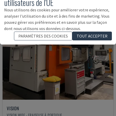
utilisateurs de l'UE
52.000 €
Nous utilisons des cookies pour améliorer votre expérience,
analyser l'utilisation du site et à des fins de marketing. Vous
pouvez gérer vos préférences et en savoir plus sur la façon
dont nous utilisons vos données ci-dessous.
PARAMÈTRES DES COOKIES
TOUT ACCEPTER
VISION
VISION WIDE - FRAISEUSE À PORTIQUE