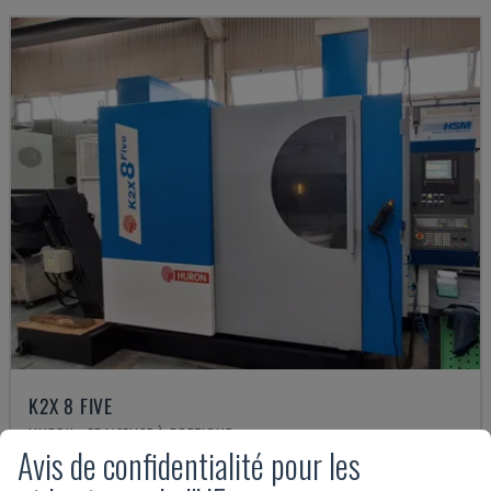
K2X 8 FIVE
HURON - FRAISEUSE À PORTIQUE
Avis de confidentialité pour les
PORTUGAL
2006