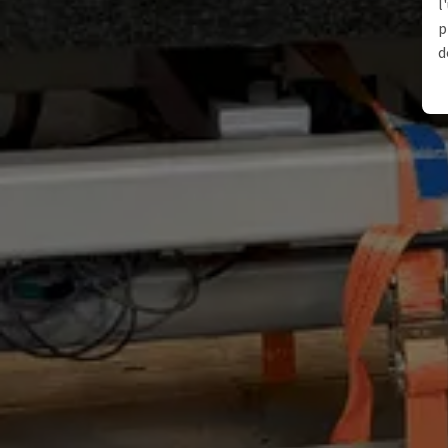
l
p
d