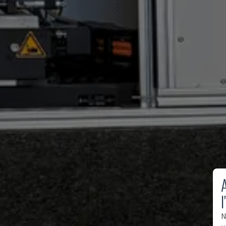
A
l
N