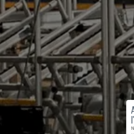
A
l
N