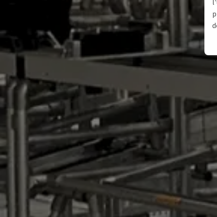
l
p
d