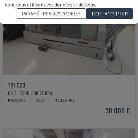
dont nous utilisons vos données ci-dessous.
PARAMÈTRES DES COOKIES
TOUT ACCEPTER
TBI-520
CMZ - TOUR HORIZONTAL
POLOGNE
2005
40.135 HRS
30.000 €