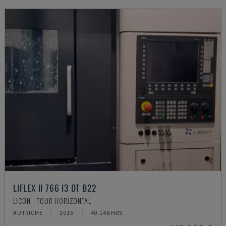
LIFLEX II 766 I3 DT B22
LICON - TOUR HORIZONTAL
AUTRICHE
2016
40.148 HRS