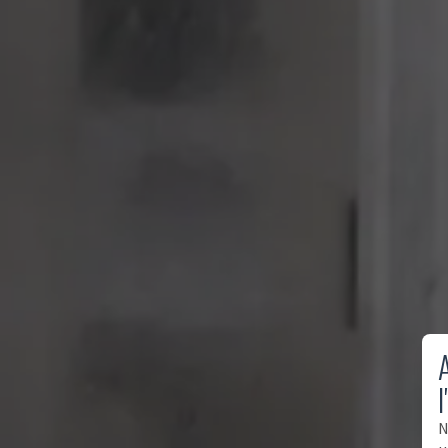
A
l
N