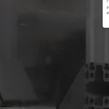
l
p
d