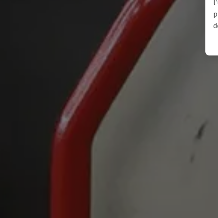
l
p
d