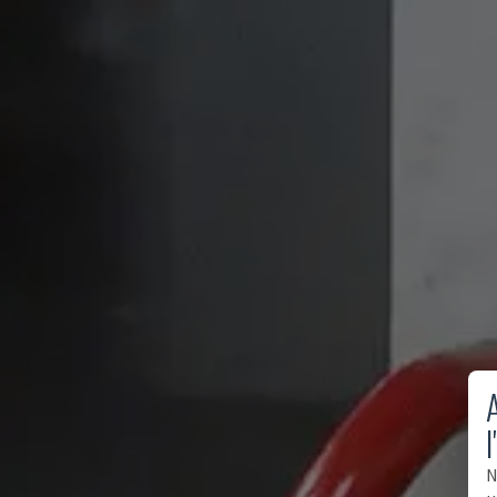
A
l
N