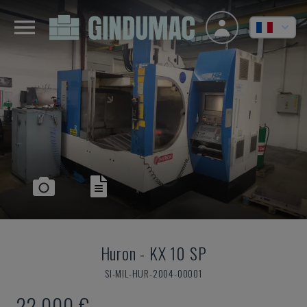
Huron
-
KX 10 SP
SI-MIL-HUR-2004-00001
22.000 €