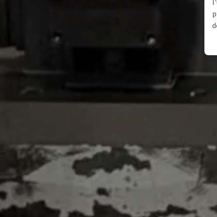
l
p
d