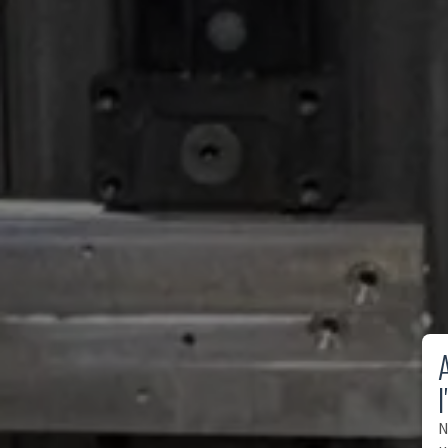
A
l
N