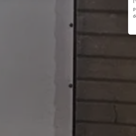
l
p
d