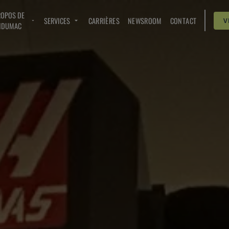
ROPOS DE
SERVICES
CARRIÈRES
NEWSROOM
CONTACT
V
NDUMAC