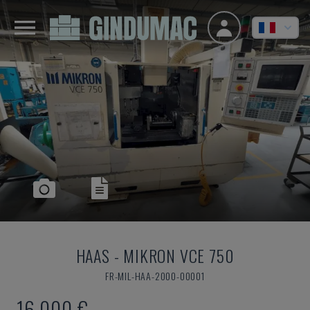
HAAS
-
MIKRON VCE 750
FR-MIL-HAA-2000-00001
16.000 €