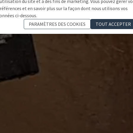
'utilisation du site et à des fins de marketing. Vous pouvez gérer vo
références et en savoir plus sur la façon dont nous utilisons vos
onnées ci-dessous.
PARAMÈTRES DES COOKIES
TOUT ACCEPTER