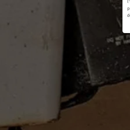
l
p
d