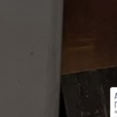
A
l
N