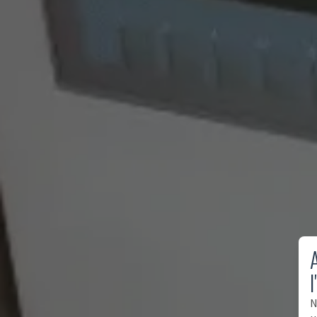
A
l
N