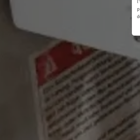
l
p
d