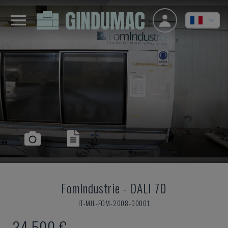
FomIndustrie
-
DALI 70
IT-MIL-FOM-2008-00001
34.500 €