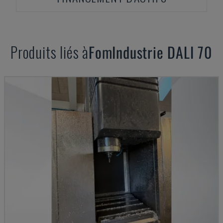
Produits liés à
FomIndustrie
DALI 70