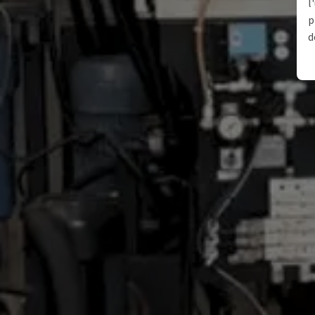
l
p
d