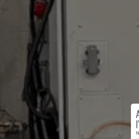
A
l
N