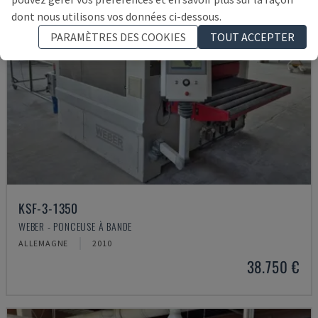
dont nous utilisons vos données ci-dessous.
PARAMÈTRES DES COOKIES
TOUT ACCEPTER
KSF-3-1350
WEBER - PONCEUSE À BANDE
ALLEMAGNE
2010
38.750 €