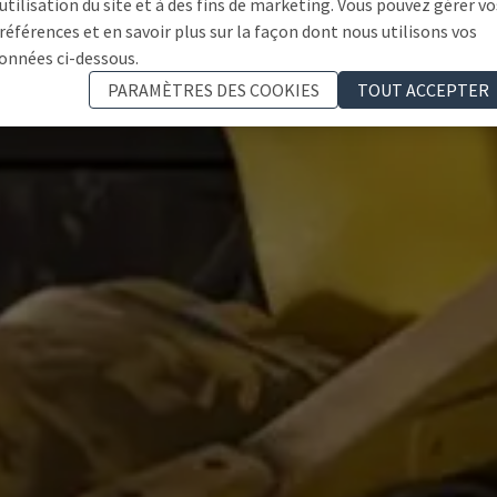
'utilisation du site et à des fins de marketing. Vous pouvez gérer vo
références et en savoir plus sur la façon dont nous utilisons vos
onnées ci-dessous.
PARAMÈTRES DES COOKIES
TOUT ACCEPTER