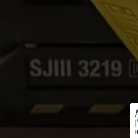
A
l
N