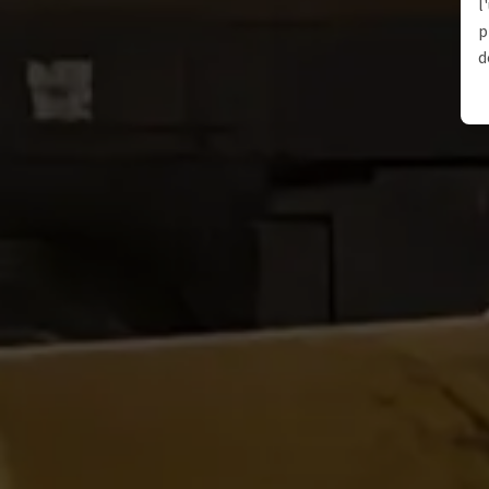
l
p
d