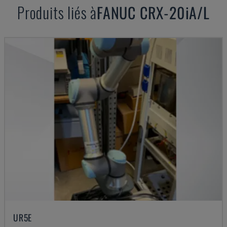
Produits liés à
FANUC
CRX-20iA/L
UR5E