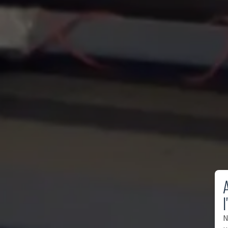
A
l
N