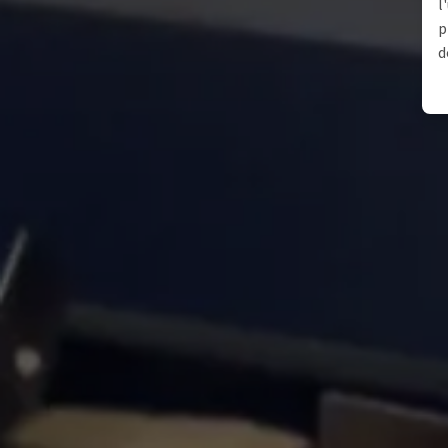
l
p
d