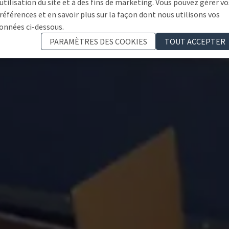
'utilisation du site et à des fins de marketing. Vous pouvez gérer vo
références et en savoir plus sur la façon dont nous utilisons vos
onnées ci-dessous.
PARAMÈTRES DES COOKIES
TOUT ACCEPTER