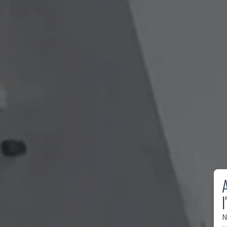
A
l
N