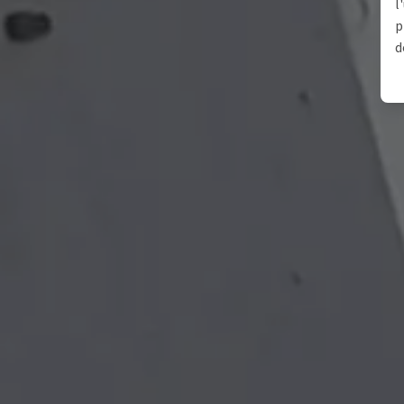
l
p
d