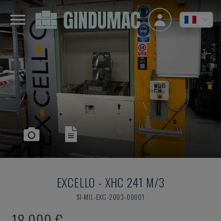
EXCELLO
-
XHC 241 M/3
SI-MIL-EXC-2003-00001
18.000 €