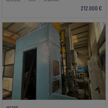
BELGIQUE
2014
19.865 HRS
212.000 €
MC100