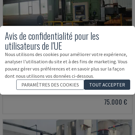
Avis de confidentialité pour les
utilisateurs de l'UE
Nous utilisons des cookies pour améliorer votre expérience,
analyser l'utilisation du site et à des fins de marketing. Vous
pouvez gérer vos préférences et en savoir plus sur la façon
dont nous utilisons vos données ci-dessous.
IRD 1600 CNC
IRLE - CENTRE D'USINAGE HORIZONTAL
PARAMÈTRES DES COOKIES
TOUT ACCEPTER
ALLEMAGNE
2004
75.000 €