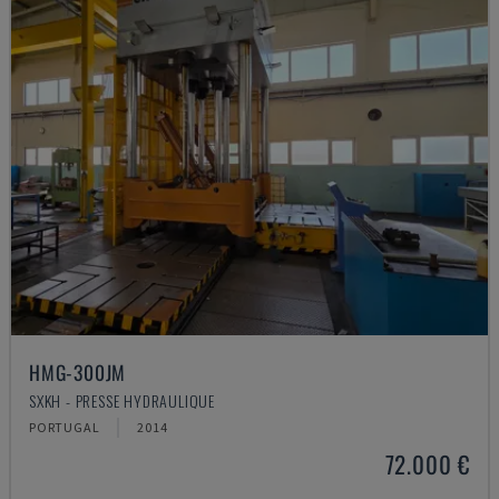
HMG-300JM
SXKH - PRESSE HYDRAULIQUE
PORTUGAL
2014
72.000 €