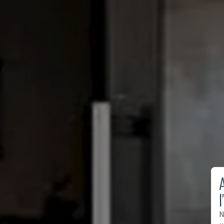
A
l
N