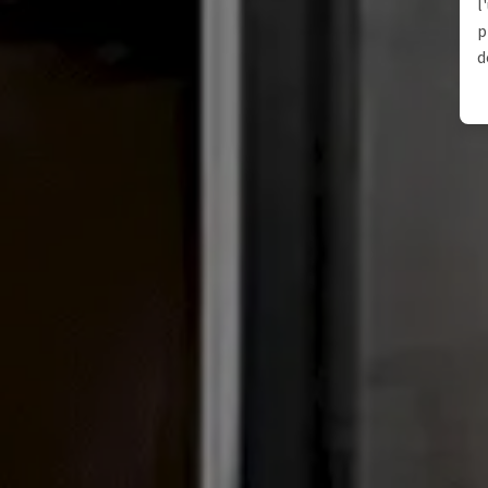
l
p
d