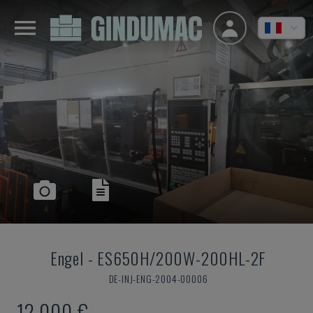
Engel
-
ES650H/200W-200HL-2F
DE-INJ-ENG-2004-00006
12.000 €