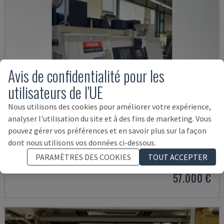
Avis de confidentialité pour les
utilisateurs de l'UE
Nous utilisons des cookies pour améliorer votre expérience,
analyser l'utilisation du site et à des fins de marketing. Vous
pouvez gérer vos préférences et en savoir plus sur la façon
INTEGREX 200 III S
dont nous utilisons vos données ci-dessous.
MAZAK - CENTRE DE TOURNAGE-FRAISAGE
PARAMÈTRES DES COOKIES
TOUT ACCEPTER
ALLEMAGNE
2004
615 HRS
57.000 €