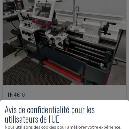
TH 4610
OPTIMUM - TOUR HORIZONTAL
Avis de confidentialité pour les
ALLEMAGNE
2018
utilisateurs de l'UE
12.000 €
Nous utilisons des cookies pour améliorer votre expérience,