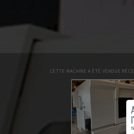
CETTE MACHINE A ÉTÉ VENDUE RÉC
A
l
N