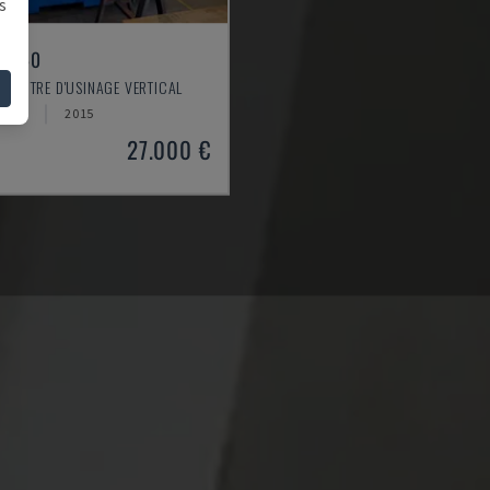
s
L 640
 CENTRE D'USINAGE VERTICAL
AGNE
2015
27.000 €