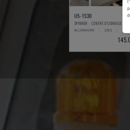
l
p
U5-1530
d
SPINNER - CENTRE D'USINAGE VER
ALLEMAGNE
2021
6.00
145.