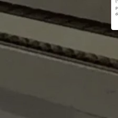
l
p
d