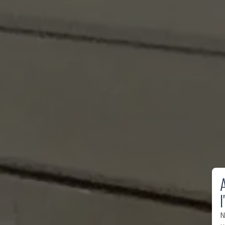
A
l
N