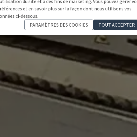
'utilisation du site et à des fins de marketing. Vous pouvez gérer vo
références et en savoir plus sur la façon dont nous utilisons vos
onnées ci-dessous.
PARAMÈTRES DES COOKIES
TOUT ACCEPTER