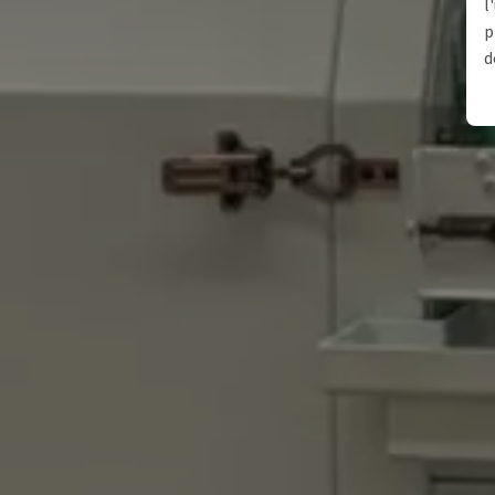
l
p
d