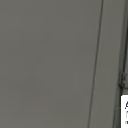
A
l
N