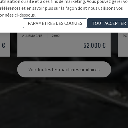
'utilisation du site et à des fins de marketing. Vous pouvez gérer vo
références et en savoir plus sur la façon dont nous utilisons vos
onnées ci-dessous.
K2-A
RO
PARAMÈTRES DES COOKIES
TOUT ACCEPTER
OIS
HUNDEGGER - CENTRE D'USINAGE CNC POUR BOIS
BI
ALLEMAGNE
2000
PO
 €
52.000 €
Voir toutes les machines similaires