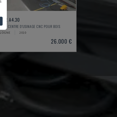
s
VER A4.30
ESSE - CENTRE D'USINAGE CNC POUR BOIS
LOGNE
2010
26.000 €