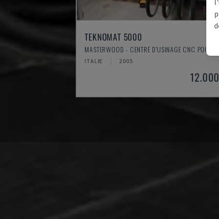
l
p
d
TEKNOMAT 5000
MASTERWOOD - CENTRE D'USINAGE CNC POUR B
ITALIE
2005
12.000