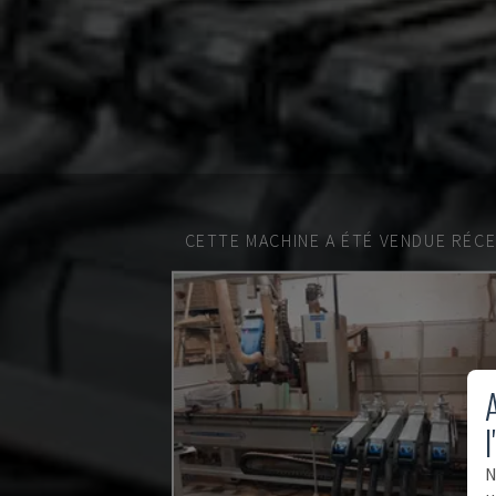
CETTE MACHINE A ÉTÉ VENDUE RÉC
A
l
N