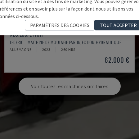
'utilisation du site et à des fins de marketing. Vous pouvez gérer vo
références et en savoir plus sur la façon dont nous utilisons vos
onnées ci-dessous.
PARAMÈTRES DES COOKIES
TOUT ACCEPTER
NEO.E55/E110H
TEDERIC - MACHINE DE MOULAGE PAR INJECTION HYDRAULIQUE
ALLEMAGNE
2023
260 HRS
62.000 €
Voir toutes les machines similaires