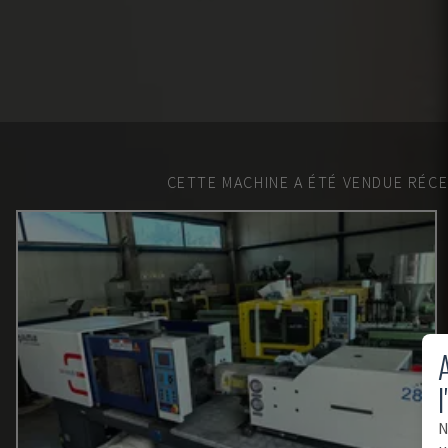
CETTE MACHINE A ÉTÉ VENDUE RÉC
A
l
N