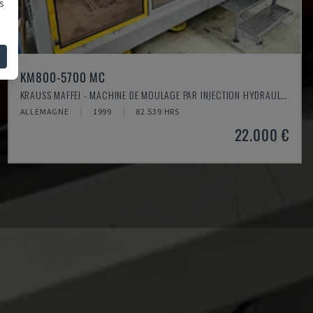
s
KM800-5700 MC
KRAUSS MAFFEI - MACHINE DE MOULAGE PAR INJECTION HYDRAULIQUE
ALLEMAGNE
1999
82.539 HRS
22.000 €